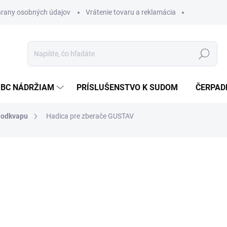
rany osobných údajov
Vrátenie tovaru a reklamácia
Hľadať
IBC NÁDRŽIAM
PRÍSLUŠENSTVO K SUDOM
ČERPAD
a odkvapu
Hadica pre zberače GUSTAV
od
od
€5
Jednot
ZVOĽ
cena:
DĹŽKA