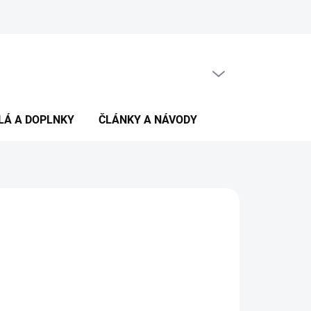
PRÁZDNY KOŠÍK
NÁKUPNÝ
KOŠÍK
LÁ A DOPLNKY
ČLÁNKY A NÁVODY
€6,10
bez DPH
ková
TE VARIANT
 HADICE