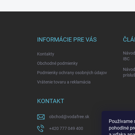
Z
á
p
ä
INFORMÁCIE PRE VÁS
ČLÁ
t
i
Návod
Kontakty
e
IBC
Obchodné podmienky
Návod:
Podmienky ochrany osobných údajov
príslu
Vrátenie tovaru a reklamácia
KONTAKT
obchod
@
vodafree.sk
Používame s
pohodlné pr
+420 777 049 400
a vďaka anal