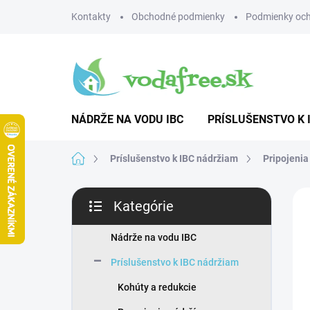
Prejsť
Kontakty
Obchodné podmienky
Podmienky och
na
obsah
NÁDRŽE NA VODU IBC
PRÍSLUŠENSTVO K 
Domov
Príslušenstvo k IBC nádržiam
Pripojeni
B
Kategórie
o
Preskočiť
č
kategórie
n
Nádrže na vodu IBC
ý
Príslušenstvo k IBC nádržiam
p
a
Kohúty a redukcie
n