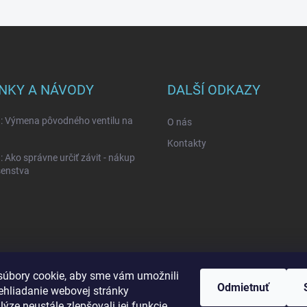
NKY A NÁVODY
DALŠÍ ODKAZY
: Výmena pôvodného ventilu na
O nás
Kontakty
 Ako správne určiť závit - nákup
šenstva
úbory cookie, aby sme vám umožnili
Odmietnuť
ehliadanie webovej stránky
ýze neustále zlepšovali jej funkcie,